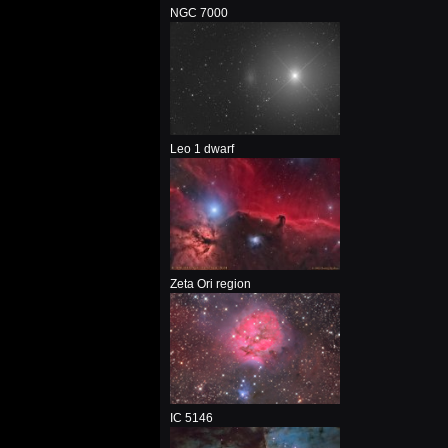
NGC 7000
Leo 1 dwarf
Zeta Ori region
IC 5146