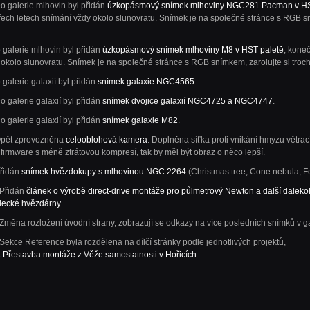
o galerie mlhovin byl přidán
úzkopásmový snímek mlhoviny NGC281 Pacman v HS
řech letech snímání vždy okolo slunovratu. Snímek je na společné stránce s RGB s
 galerie mlhovin byl přidán
úzkopásmový snímek mlhoviny M8 v HST paletě
, kone
okolo slunovratu. Snímek je na společné stránce s RGB snímkem, zarolujte si troc
 galerie galaxií byl přidán
snímek galaxie NGC4565
.
o galerie galaxií byl přidán
snímek dvojice galaxií NGC4725 a NGC4747
.
o galerie galaxií byl přidán
snímek galaxie M82
.
Opět zprovozněna
celooblohová kamera
. Doplněna síťka proti vnikání hmyzu větrac
 firmware s méně ztrátovou kompresí, tak by měl být obraz o něco lepší.
Přidán
snímek hvězdokupy s mlhovinou NGC 2264
(Christmas tree, Cone nebula, Fo
 Přidán
článek o výrobě direct-drive montáže pro půlmetrový Newton a další daleko
decké hvězdárny
Změna rozložení úvodní strany, zobrazují se odkazy na více posledních snímků v ga
Sekce Reference byla rozdělena na dílčí stránky podle jednotlivých projektů,
k
Přestavba montáže z Věže samostatnosti v Hořicích