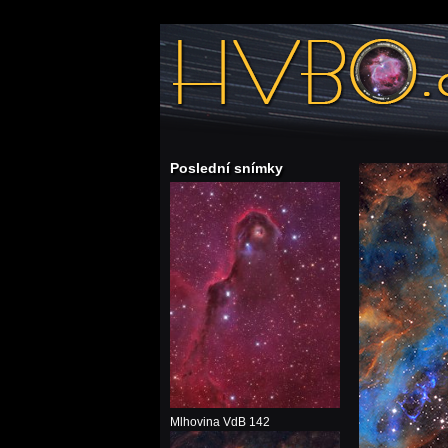
Poslední snímky
Mlhovina VdB 142