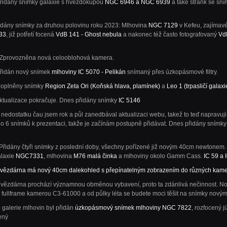
Přidány snímky galaxie s hvězdokupou
NGC 6946 a NGC 6939
a také stránk se sn
řidány snímky za druhou polovinu roku 2023: Mlhovina
NGC 7129
v Kefeu, zajímavé
33
, již potřetí focená
VdB 141 - Ghost nebula
a nakonec též často fotografovaný
VdB
 Zprovozněna nová celooblohová kamera.
Přidán nový snímek
mlhoviny IC 5070 - Pelikán
snímaný přes úzkopásmové filtry.
Doplněny snímky
Region Zeta Ori (Koňská hlava, plamínek)
a
Leo 1 (trpasličí galaxi
Aktualizace pokračuje. Dnes přidány snímky
IC 5146
 nedostatku čau jsem rok a půl zanedbával aktualizaci webu, takež to teď napravuj
o 6 snímků k prezentaci, takže je začínám postupně přidávat. Dnes přidány snímk
 Přidány čtyři snímky z poslední doby, všechny pořízené již novým 40cm newtonem
alaxie
NGC7331
, mlhovina
M76 malá činka
a mlhoviny okolo Gamm Cass.
IC 59 a 
vězdárna má nový 40cm dalekohled s přepínatelným zobrazením do různých kame
Hvězdárna prochází významnou obměnou vybavení, proto ta zdánlivá nečinnost. N
s fullframe kamerou C3-61000 a od půlky léta se budete moci těšit na snímky nov
 galerie mlhovin byl přidán
úzkopásmový snímek mlhoviny NGC 7822
, rozfocený j
ený