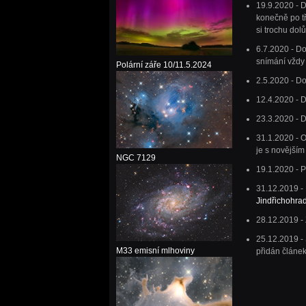
19.9.2020 - D
konečně po t
si trochu dolů
6.7.2020 - Do
snímání vždy 
Polární záře 10/11.5.2024
2.5.2020 - Do
12.4.2020 - D
23.3.2020 - D
31.1.2020 - 
je s novějším
NGC 7129
19.1.2020 - 
31.12.2019 -
Jindřichohra
28.12.2019 - 
25.12.2019 - 
M33 emisní mlhoviny
přidán článe