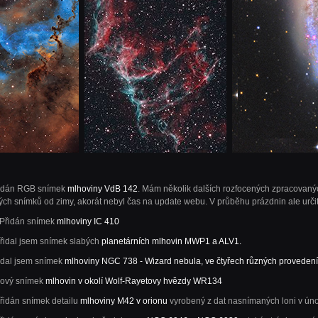
řidán RGB snímek
mlhoviny VdB 142
. Mám několik dalších rozfocených zpracovaný
ch snímků od zimy, akorát nebyl čas na update webu. V průběhu prázdnin ale urči
 Přidán snímek
mlhoviny IC 410
Přidal jsem snímek slabých
planetárních mlhovin MWP1 a ALV1.
řidal jsem snímek
mlhoviny NGC 738 - Wizard nebula, ve čtyřech různých proveden
Nový snímek
mlhovin v okolí Wolf-Rayetovy hvězdy WR134
Přidán snímek detailu
mlhoviny M42 v orionu
vyrobený z dat nasnímaných loni v ún