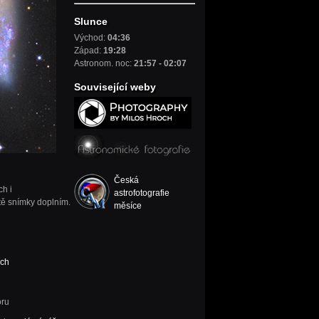
Slunce
Východ:
04:36
Západ:
19:28
Astronom. noc:
21:57 - 02:07
Související weby
Česká
ch i
astrofotografie
tě snímky doplním.
měsíce
ích
oru