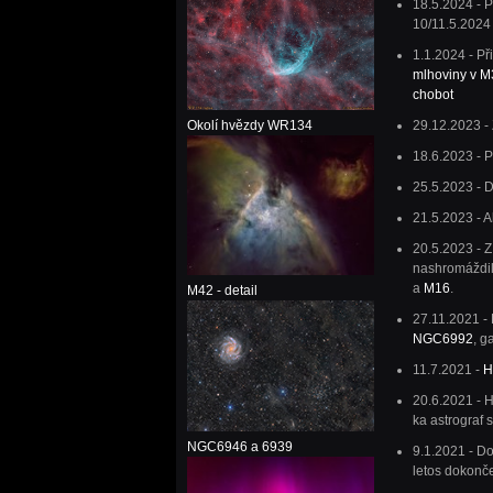
18.5.2024 - 
10/11.5.2024
1.1.2024 - P
mlhoviny v M
chobot
Okolí hvězdy WR134
29.12.2023 -
18.6.2023 - 
25.5.2023 - 
21.5.2023 - 
20.5.2023 - Z
nashromáždil
a
M16
.
M42 - detail
27.11.2021 -
NGC6992
, g
11.7.2021 -
H
20.6.2021 - 
ka astrograf 
NGC6946 a 6939
9.1.2021 - Do
letos dokonč