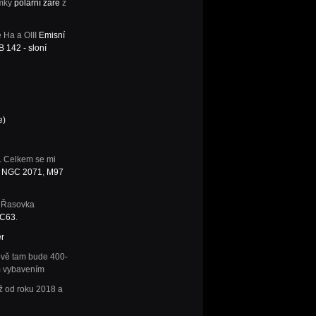
ímky
polární záře
z
 Ha a OIII
Emisní
 142 - sloní
e)
i. Celkem se mi
y
NGC 2071
,
M97
. Řasovka
IC63
.
r
ově tam bude 400-
ým vybavením
iž od roku 2018 a