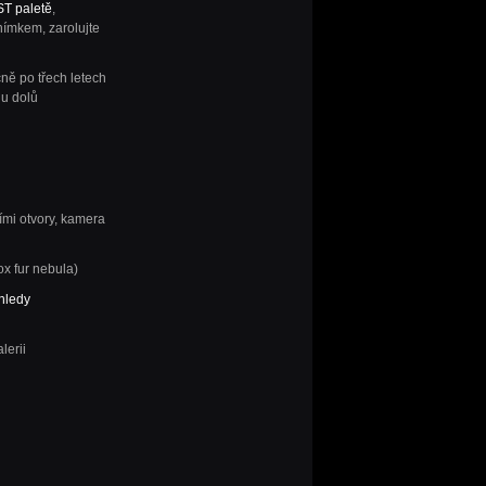
T paletě
,
nímkem, zarolujte
čně po třech letech
hu dolů
ími otvory, kamera
x fur nebula)
hledy
lerii