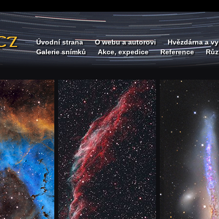
Úvodní strana
O webu a autorovi
Hvězdárna a vy
Galerie snímků
Akce, expedice
Reference
Růz