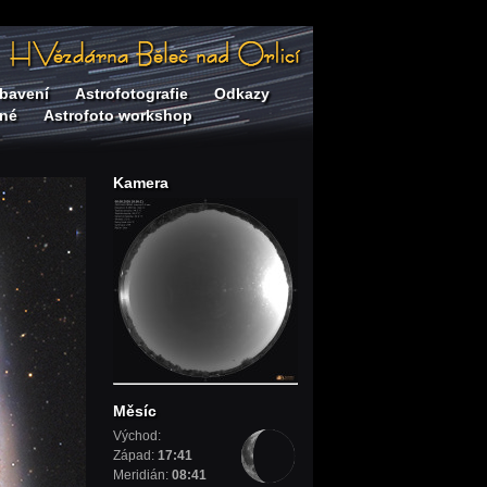
bavení
Astrofotografie
Odkazy
né
Astrofoto workshop
Kamera
Měsíc
Východ:
Západ:
17:41
Meridián:
08:41