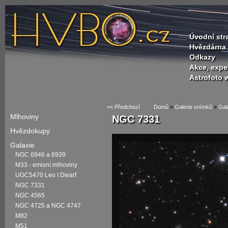
Úvodní str
Hvězdárna 
Odkazy
Akce, expe
Astrofoto
<< Předchozí
Domů
»
Galerie snímků
»
Gal
Mlhoviny
NGC 7331
Hvězdokupy
Galaxie
NGC 6946 a 6939
M33 - emisní mlhoviny
UGC5470 Leo I Dwarf
NGC 7331
NGC 4565
NGC 4725 a NGC 4747
M82
M51