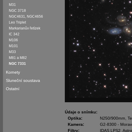
M31
NGC 3718
NGC4631, NGC4656
Leo Triplet
Markarianův řetízek
IC 342
M106
M101
M33
M81 a M82
NGC 7331
Komety
Sluneční soustava
Ostatní
Údaje o snímku:
Optika:
N250/900mm, Tel
Kamera:
G2-8300 - Moravs
Filtry:
IDAS LPS2, Ast