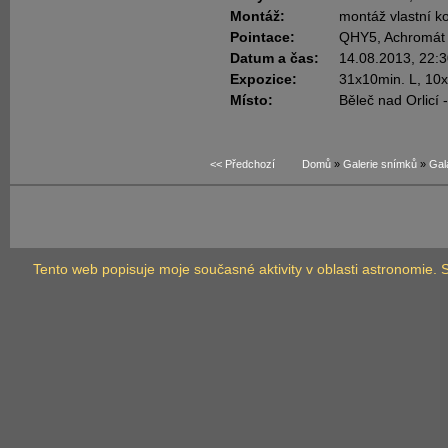
Montáž:
montáž vlastní k
Pointace:
QHY5, Achromát
Datum a čas:
14.08.2013, 22:
Expozice:
31x10min. L, 10x
Místo:
Běleč nad Orlicí
<< Předchozí
Domů
»
Galerie snímků
»
Gal
Tento web popisuje moje současné aktivity v oblasti astronomie.