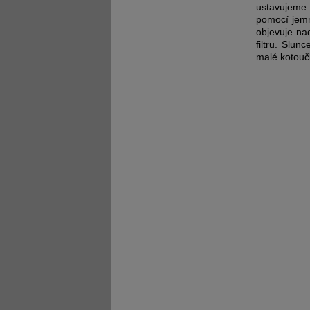
ustavujeme 
pomocí jemn
objevuje na
filtru. Slu
malé kotoučk