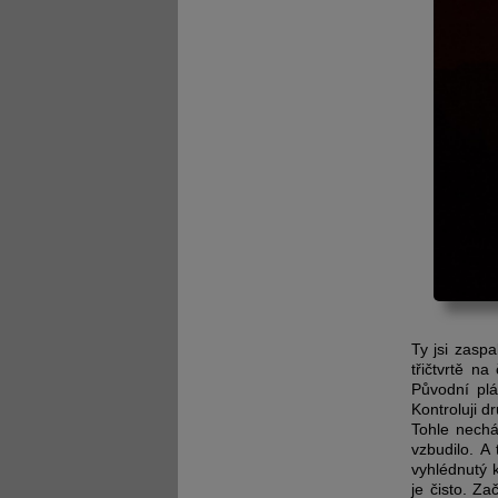
Ty jsi zaspa
třičtvrtě n
Původní plá
Kontroluji d
Tohle nechá
vzbudilo. A
vyhlédnutý 
je čisto. Z