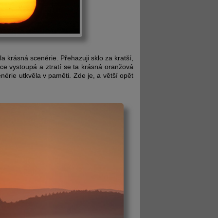
a krásná scenérie. Přehazuji sklo za kratší,
nce vystoupá a ztratí se ta krásná oranžová
érie utkvěla v paměti. Zde je, a větší opět