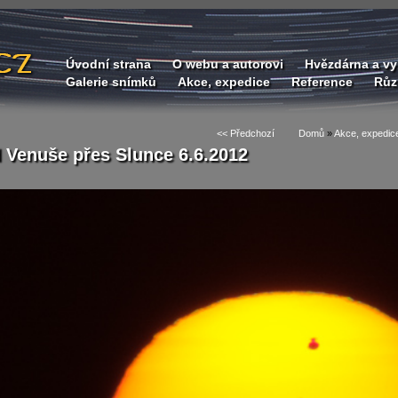
Úvodní strana
O webu a autorovi
Hvězdárna a vy
Galerie snímků
Akce, expedice
Reference
Růz
<< Předchozí
Domů
»
Akce, expedic
 Venuše přes Slunce 6.6.2012