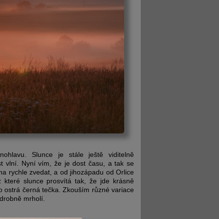
hlavu. Slunce je stále ještě viditelně
 vlní. Nyní vím, že je dost času, a tak se
 rychle zvedat, a od jihozápadu od Orlice
 které slunce prosvítá tak, že jde krásně
o ostrá černá tečka. Zkouším různé variace
 drobně mrholí.