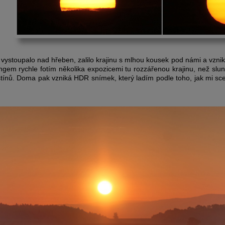
vystoupalo nad hřeben, zalilo krajinu s mlhou kousek pod námi a vznikl
ingem rychle fotím několika expozicemi tu rozzářenou krajinu, než slu
tínů. Doma pak vzniká HDR snímek, který ladím podle toho, jak mi scen