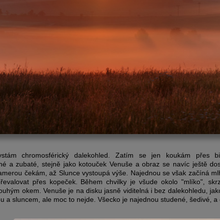
stám chromosférický dalekohled. Zatím se jen koukám přes bino
é a zubaté, stejně jako kotouček Venuše a obraz se navíc ještě dost
merou čekám, až Slunce vystoupá výše. Najednou se však začíná mlha
řevalovat přes kopeček. Během chvilky je všude okolo "mlíko", skrz
ouhým okem. Venuše je na disku jasně viditelná i bez dalekohledu, jak
ou a sluncem, ale moc to nejde. Všecko je najednou studené, šedivé, a