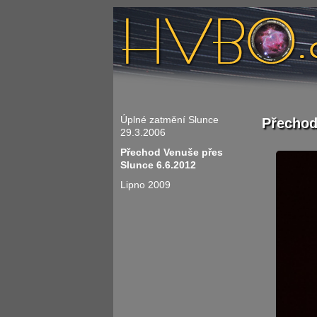
Úplné zatmění Slunce
Přechod
29.3.2006
Přechod Venuše přes
Slunce 6.6.2012
Lipno 2009