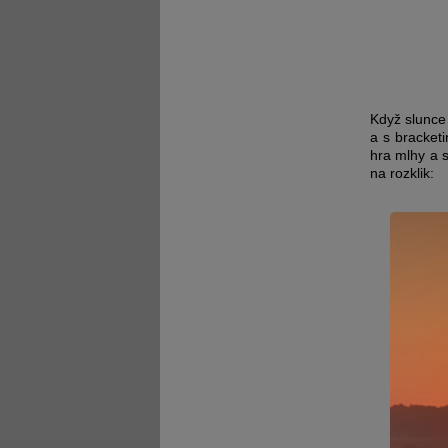
Když slunce 
a s bracket
hra mlhy a s
na rozklik: