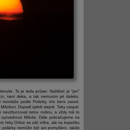
enuše. To je teda průser. Naštěstí je "jen"
ěco, není deka, a tak nemusím jet daleko.
 montáže podle Polárky, tím bere zasvé.
 Milošovi. Dopadl úplně stejně. Taky zaspal.
h nevzburcoval celou rodinu, a vždy mě to
m vyzvednout Miloše. Dále pokračujeme na
 řeky Orlice se válí mlha, ale na kopečku
e polárky nemůže být ani pomyšlení, takže