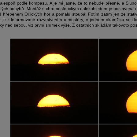
alespoň podle kompasu. A je mi jasné, že to nebude přesně, a Slunc
ých pohybů. Montáž s chromosférickým dalekohledem je postavena na 
d hřebenem Orlických hor a pomalu stoupá. Fotím zatím jen ze stat
nce je zdeformované rozvrstvením atmosféry, v jednom okamžiku se 
y nad sebou, viz první snímek výše. Z ostatních skládám takovoto postu