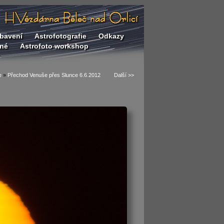
bavení
Astrofotografie
Odkazy
né
Astrofoto workshop
e
»
Přechod Venuše přes Slunce 6.6.2012
Další >>