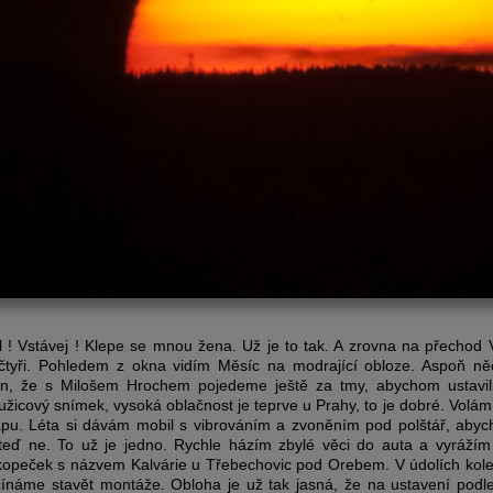
l ! Vstávej ! Klepe se mnou žena. Už je to tak. A zrovna na přechod V
a čtyři. Pohledem z okna vidím Měsíc na modrající obloze. Aspoň n
n, že s Milošem Hrochem pojedeme ještě za tmy, abychom ustavili
ružicový snímek, vysoká oblačnost je teprve u Prahy, to je dobré. Volám
pu. Léta si dávám mobil s vibrováním a zvoněním pod polštář, abyc
 teď ne. To už je jedno. Rychle házím zbylé věci do auta a vyráží
kopeček s názvem Kalvárie u Třebechovic pod Orebem. V údolích kolem
ačínáme stavět montáže. Obloha je už tak jasná, že na ustavení podl