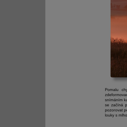
Pomalu chy
zdeformovan
snímáním ka
se začíná p
pozorovat p
louky s mlh