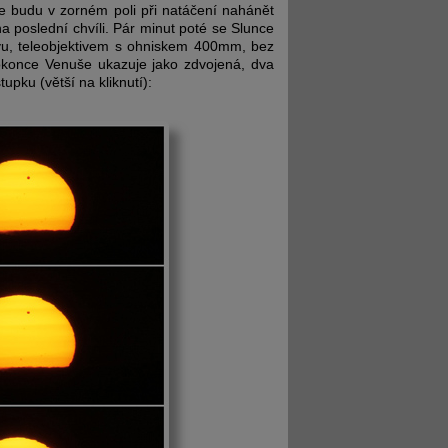
e budu v zorném poli při natáčení nahánět
poslední chvíli. Pár minut poté se Slunce
ivu, teleobjektivem s ohniskem 400mm, bez
dokonce Venuše ukazuje jako zdvojená, dva
pku (větší na kliknutí):